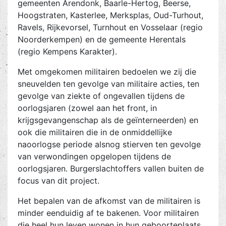
gemeenten Arendonk, Baarle-Hertog, Beerse,
Hoogstraten, Kasterlee, Merksplas, Oud-Turhout,
Ravels, Rijkevorsel, Turnhout en Vosselaar (regio
Noorderkempen) en de gemeente Herentals
(regio Kempens Karakter).
Met omgekomen militairen bedoelen we zij die
sneuvelden ten gevolge van militaire acties, ten
gevolge van ziekte of ongevallen tijdens de
oorlogsjaren (zowel aan het front, in
krijgsgevangenschap als de geïnterneerden) en
ook die militairen die in de onmiddellijke
naoorlogse periode alsnog stierven ten gevolge
van verwondingen opgelopen tijdens de
oorlogsjaren. Burgerslachtoffers vallen buiten de
focus van dit project.
Het bepalen van de afkomst van de militairen is
minder eenduidig af te bakenen. Voor militairen
die heel hun leven wonen in hun geboorteplaats