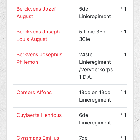
Berckvens Jozef
5de
° 1894-
August
Linieregiment
Berckvens Joseph
5 Linie 3Bn
° 1894-
Louis August
3Cie
Berkvens Josephus
24ste
° 1888-
Philemon
Linieregiment
/Vervoerkorps
1 D.A.
Canters Alfons
13de en 19de
° 1896-
Linieregiment
Cuylaerts Henricus
6de
° 1890-
Linieregiment
Cynsmans Emilius
7de
° 1891-