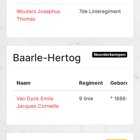
Wouters Josephus
7de Linieregiment
Thomas
Baarle-Hertog
Noorderkempen
Naam
Regiment
Geboren op
Van Dyck Emile
9 linie
° 1886-09-2
Jacques Corneille