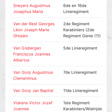
Sneyers Augustinus
6de en 16de
Josephus Maria
Linieregiment
Van der Rest Georges
2de Regiment
Léon Joseph Marie
Karabiniers (2de
Ghislain
Regiment Genie (?))
Van Gisbergen
5de Linieregiment
Franciscus Joannes
Albertus
Van Gorp Augustinus
7de Linieregiment
Clementinus
Van Gorp Jan Baptist
11de Linieregiment
Viskens Victor Jozef
1ste Regiment
Joannes
Karabiniers/Wielrijders