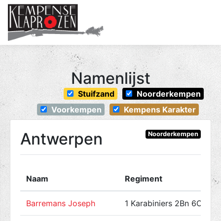
Me
Namenlijst
Stuifzand
Noorderkempen
Voorkempen
Kempens Karakter
Antwerpen
Noorderkempen
Naam
Regiment
Barremans Joseph
1 Karabiniers 2Bn 6Cie