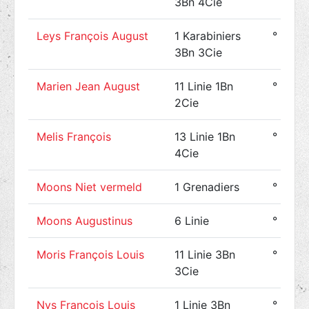
3Bn 4Cie
Leys François August
1 Karabiniers
° 1893
3Bn 3Cie
Marien Jean August
11 Linie 1Bn
° 1892
2Cie
Melis François
13 Linie 1Bn
° 1892
4Cie
Moons Niet vermeld
1 Grenadiers
°
Moons Augustinus
6 Linie
° 1891
Moris François Louis
11 Linie 3Bn
° 1886
3Cie
Nys François Louis
1 Linie 3Bn
° 1896