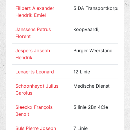
Filibert Alexander
5 DA Transportkorps
Hendrik Emiel
Janssens Petrus
Koopvaardij
Florent
Jespers Joseph
Burger Weerstand
Hendrik
Lenaerts Leonard
12 Linie
Schoonheydt Julius
Medische Dienst
Carolus
Sleeckx François
5 linie 2Bn 4Cie
Benoit
Suls Pierre Joseph
7 Linie