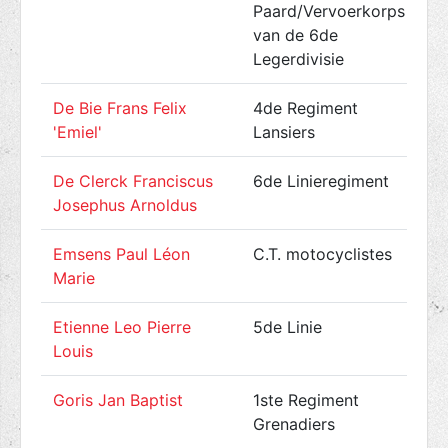
Paard/Vervoerkorps
van de 6de
Legerdivisie
De Bie Frans Felix
4de Regiment
'Emiel'
Lansiers
De Clerck Franciscus
6de Linieregiment
Josephus Arnoldus
Emsens Paul Léon
C.T. motocyclistes
Marie
Etienne Leo Pierre
5de Linie
Louis
Goris Jan Baptist
1ste Regiment
Grenadiers