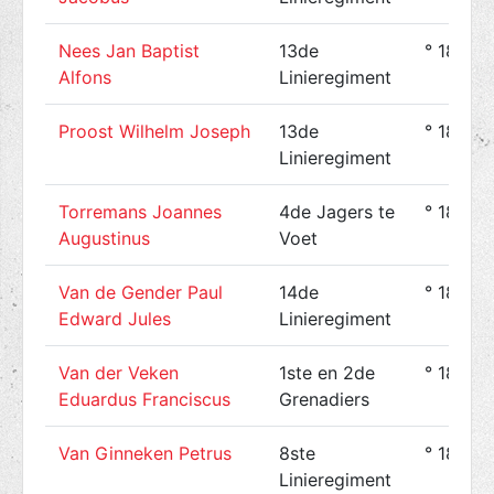
Nees Jan Baptist
13de
° 1896-
Alfons
Linieregiment
Proost Wilhelm Joseph
13de
° 1896-
Linieregiment
Torremans Joannes
4de Jagers te
° 1895-
Augustinus
Voet
Van de Gender Paul
14de
° 1895-
Edward Jules
Linieregiment
Van der Veken
1ste en 2de
° 1888-
Eduardus Franciscus
Grenadiers
Van Ginneken Petrus
8ste
° 1891-
Linieregiment