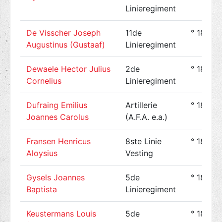
Linieregiment
De Visscher Joseph
11de
° 1896-
Augustinus (Gustaaf)
Linieregiment
Dewaele Hector Julius
2de
° 1890-
Cornelius
Linieregiment
Dufraing Emilius
Artillerie
° 1895-
Joannes Carolus
(A.F.A. e.a.)
Fransen Henricus
8ste Linie
° 1883-
Aloysius
Vesting
Gysels Joannes
5de
° 1890-
Baptista
Linieregiment
Keustermans Louis
5de
° 1890-