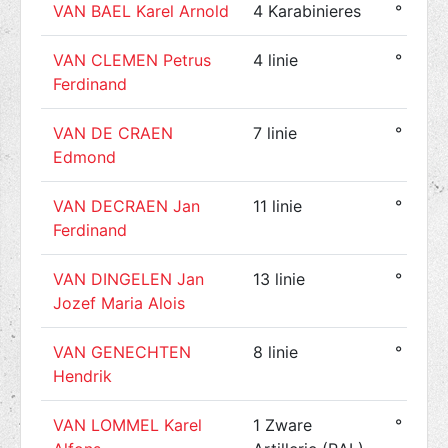
VAN BAEL Karel Arnold
4 Karabinieres
° 1888
VAN CLEMEN Petrus
4 linie
° 1887
Ferdinand
VAN DE CRAEN
7 linie
° 1891
Edmond
VAN DECRAEN Jan
11 linie
° 1889
Ferdinand
VAN DINGELEN Jan
13 linie
° 1882
Jozef Maria Alois
VAN GENECHTEN
8 linie
° 1891
Hendrik
VAN LOMMEL Karel
1 Zware
° 1890