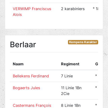
VERWIMP Franciscus
2 karabiniers
° 1895-1
Alois
Berlaar
Kempens Karakter
Naam
Regiment
Gebor
Bellekens Ferdinand
7 Linie
° 1892
Bogaerts Jules
11 Linie 1Bn
° 1889
2Cie
Castermans François
8 Linie 1Bn
° 1889