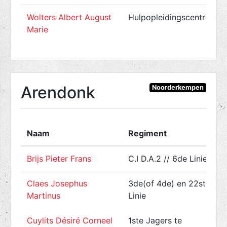
Wolters Albert August
Hulpopleidingscentrum
Marie
Arendonk
Noorderkempen
Naam
Regiment
Brijs Pieter Frans
C.I D.A.2 // 6de Linie
Claes Josephus
3de(of 4de) en 22ste
Martinus
Linie
Cuylits Désiré Corneel
1ste Jagers te