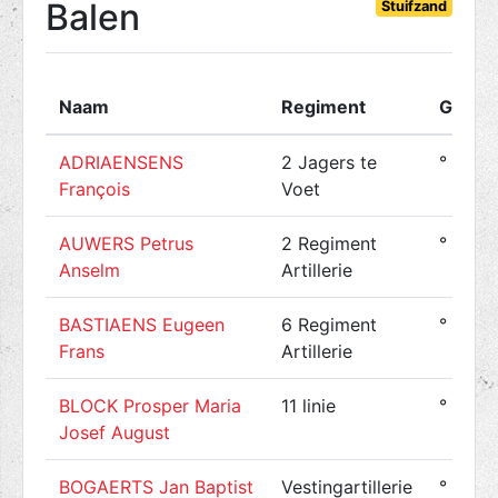
Balen
Stuifzand
Naam
Regiment
Gebor
ADRIAENSENS
2 Jagers te
° 1887
François
Voet
AUWERS Petrus
2 Regiment
° 1890
Anselm
Artillerie
BASTIAENS Eugeen
6 Regiment
° 1893
Frans
Artillerie
BLOCK Prosper Maria
11 linie
° 1893
Josef August
BOGAERTS Jan Baptist
Vestingartillerie
° 1887