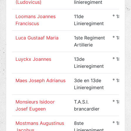
(Ludovicus)
linieregiment
Loomans Joannes
11de
° 1889-
Franciscus
Linieregiment
Luca Gustaaf Maria
1ste Regiment
° 1892-
Artillerie
Luyckx Joannes
13de
° 1890-
Linieregiment
Maes Joseph Adrianus
3de en 13de
° 1895-
Linieregiment
Monsieurs Isidoor
T.A.S.I.
° 1888-
Josef Eugeen
brancardier
Mostmans Augustinus
8ste
° 1890-
Jacobus
Linieregiment