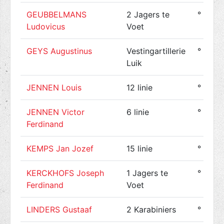
GEUBBELMANS
2 Jagers te
° 1890
Ludovicus
Voet
GEYS Augustinus
Vestingartillerie
° 1886
Luik
JENNEN Louis
12 linie
° 1893
JENNEN Victor
6 linie
° 1894
Ferdinand
KEMPS Jan Jozef
15 linie
° 1894
KERCKHOFS Joseph
1 Jagers te
° 1882
Ferdinand
Voet
LINDERS Gustaaf
2 Karabiniers
° 1893