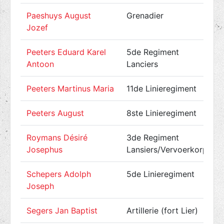
Paeshuys August
Grenadier
Jozef
Peeters Eduard Karel
5de Regiment
Antoon
Lanciers
Peeters Martinus Maria
11de Linieregiment
Peeters August
8ste Linieregiment
Roymans Désiré
3de Regiment
Josephus
Lansiers/Vervoerkorps
Schepers Adolph
5de Linieregiment
Joseph
Segers Jan Baptist
Artillerie (fort Lier)