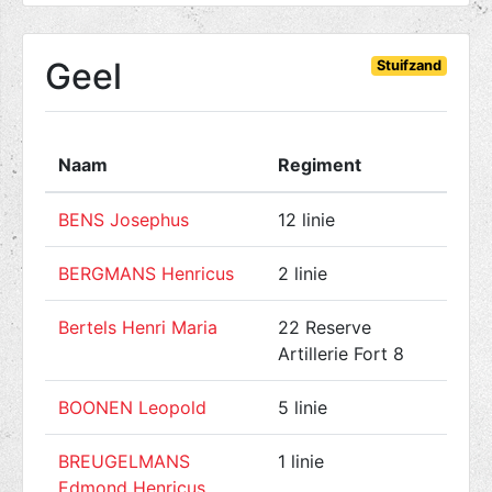
Geel
Stuifzand
Naam
Regiment
Geb
BENS Josephus
12 linie
° 1
BERGMANS Henricus
2 linie
° 1
Bertels Henri Maria
22 Reserve
° 0
Artillerie Fort 8
BOONEN Leopold
5 linie
° 1
BREUGELMANS
1 linie
° 1
Edmond Henricus