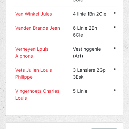
Van Winkel Jules
4 linie 1Bn 2Cie
° 1894
Vanden Brande Jean
6 Linie 2Bn
° 1888
6Cie
Verheyen Louis
Vestinggenie
° 1887
Alphons
(Art)
Vets Julien Louis
3 Lansiers 2Gp
° 1895
Philippe
3Esk
Vingerhoets Charles
5 Linie
° 1893
Louis