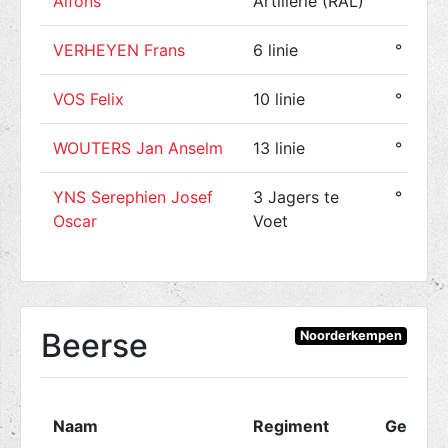
Alfons
Artillerie (RAL)
VERHEYEN Frans
6 linie
° 1894
VOS Felix
10 linie
° 1881
WOUTERS Jan Anselm
13 linie
° 1883
YNS Serephien Josef
3 Jagers te
° 1886
Oscar
Voet
Beerse
Noorderkempen
Naam
Regiment
Gebore