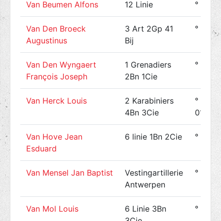
Van Beumen Alfons
12 Linie
° 1894
Van Den Broeck
3 Art 2Gp 41
° 1890
Augustinus
Bij
Van Den Wyngaert
1 Grenadiers
° 1896
François Joseph
2Bn 1Cie
Van Herck Louis
2 Karabiniers
° 2189
4Bn 3Cie
01
Van Hove Jean
6 linie 1Bn 2Cie
° 1888
Esduard
Van Mensel Jan Baptist
Vestingartillerie
° 1890
Antwerpen
Van Mol Louis
6 Linie 3Bn
° 1891
3Cie