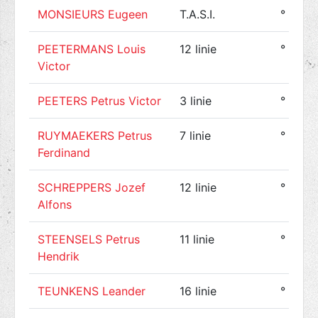
MONSIEURS Eugeen
T.A.S.I.
° 1888
PEETERMANS Louis
12 linie
° 1893
Victor
PEETERS Petrus Victor
3 linie
° 1884
RUYMAEKERS Petrus
7 linie
° 1892
Ferdinand
SCHREPPERS Jozef
12 linie
° 1893
Alfons
STEENSELS Petrus
11 linie
° 1890
Hendrik
TEUNKENS Leander
16 linie
° 1894