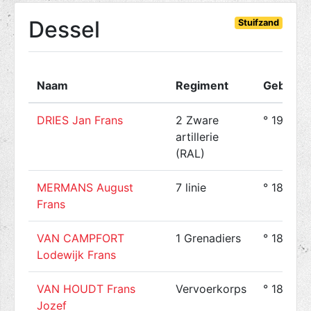
Dessel
Stuifzand
Naam
Regiment
Geboren
DRIES Jan Frans
2 Zware
° 1901-0
artillerie
(RAL)
MERMANS August
7 linie
° 1890-1
Frans
VAN CAMPFORT
1 Grenadiers
° 1893-0
Lodewijk Frans
VAN HOUDT Frans
Vervoerkorps
° 1883-0
Jozef