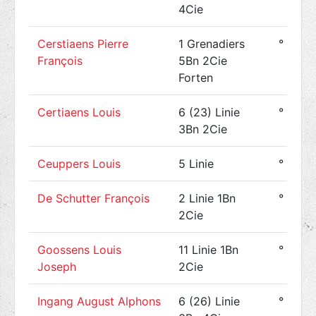
4Cie
Cerstiaens Pierre
1 Grenadiers
° 1880
François
5Bn 2Cie
Forten
Certiaens Louis
6 (23) Linie
° 1886
3Bn 2Cie
Ceuppers Louis
5 Linie
° 1899
De Schutter François
2 Linie 1Bn
° 1894
2Cie
Goossens Louis
11 Linie 1Bn
° 1885
Joseph
2Cie
Ingang August Alphons
6 (26) Linie
° 1891