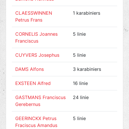
CLAESSWINNEN
1 karabiniers
° 1
Petrus Frans
CORNELIS Joannes
5 linie
° 1
Franciscus
CUYVERS Josephus
5 linie
° 1
DAMS Alfons
3 karabiniers
° 1
EXSTEEN Alfred
16 linie
° 1
GASTMANS Franciscus
24 linie
° 1
Gerebernus
GEERINCKX Petrus
5 linie
° 1
Fraciscus Amandus