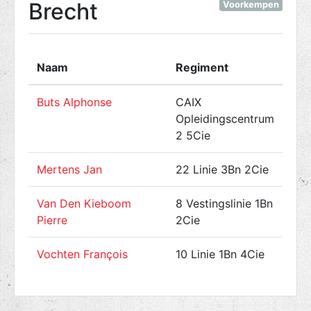
Brecht
Voorkempen
Naam
Regiment
Geb
Buts Alphonse
CAIX
° 1
Opleidingscentrum
2 5Cie
Mertens Jan
22 Linie 3Bn 2Cie
° 1
Van Den Kieboom
8 Vestingslinie 1Bn
° 1
Pierre
2Cie
Vochten François
10 Linie 1Bn 4Cie
° 1