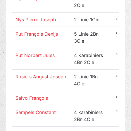
2Cie
Nys Pierre Joseph
2 Linie 1Cie
° 1894
Put François Denijs
5 Linie 2Bn
° 1890
3Cie
Put Norbert Jules
4 Karabiniers
° 1894
4Bn 2Cie
Rosiers August Joseph
2 Linie 1Bn
° 1894
4Cie
Salvo François
° 1891
Sempels Constant
4 karabiniers
° 1894
2Bn 4Cie