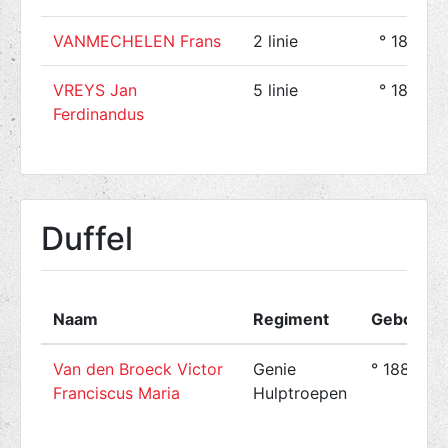
VANMECHELEN Frans
2 linie
° 1886-0
VREYS Jan
5 linie
° 1891-0
Ferdinandus
Duffel
Naam
Regiment
Geboren 
Van den Broeck Victor
Genie
° 1880-03
Franciscus Maria
Hulptroepen