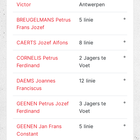
Victor
Antwerpen
BREUGELMANS Petrus
5 linie
° 1891
Frans Jozef
CAERTS Jozef Alfons
8 linie
° 1891
CORNELIS Petrus
2 Jagers te
° 1888
Ferdinand
Voet
DAEMS Joannes
12 linie
° 1884
Franciscus
GEENEN Petrus Jozef
3 Jagers te
° 1886
Ferdinand
Voet
GEENEN Jan Frans
5 linie
° 1892
Constant