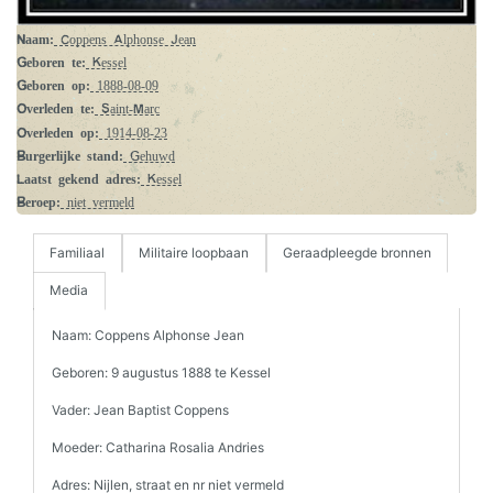
Naam:
Coppens Alphonse Jean
Geboren te:
Kessel
Geboren op:
1888-08-09
Overleden te:
Saint-Marc
Overleden op:
1914-08-23
Burgerlijke stand:
Gehuwd
Laatst gekend adres:
Kessel
Beroep:
niet vermeld
Familiaal
Militaire loopbaan
Geraadpleegde bronnen
Media
Naam: Coppens Alphonse Jean
Geboren: 9 augustus 1888 te Kessel
Vader: Jean Baptist Coppens
Moeder: Catharina Rosalia Andries
Adres: Nijlen, straat en nr niet vermeld