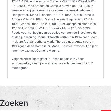
12-04-1859) en huisvrouw Cornelia VERBEECK (°Weelde 01-
05-1854). Frans Antoon en Cornelia huwen op 1 juli 1885 in
Weelde en krijgen samen zes kinderen, allemaal geboren in
Hoogstraten: Maria Elisabeth (°01-05-1886), Maria Cornelia
Antonia (°24-02-1888), Maria Theresia Stephania (°27-02-
1890), Jacob Frans Jan (°14-08-1892), Josephien Maria (°20-
12-1894/+1895) en Willem Lodewijk Maria (°19-05-1896).
Reeds voor het begin van de oorlog verlaten de 3 dochters de
ouderlijke woning. Maria Elisabeth vertrekt in 1904 naar Boom.
In datzelfde jaar verhuist Maria Theresia naar Antwerpen. In
1906 gaat Maria Cornelia bij Maria Theresia inwonen. Een jaar
later huwt ze met Cornelis Maurits.
Volgens het militieregister is Jacob net als zijn vader
schrijnwerker, kan hij zowel lezen als schrijven en is hij 1.71
meter groot.
Zoeken