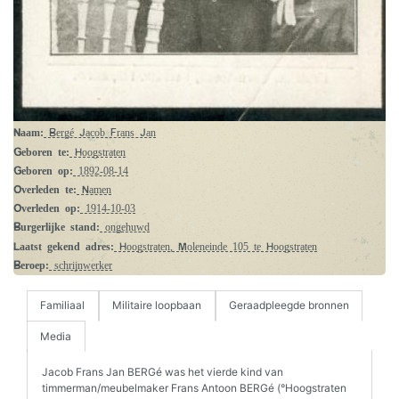
Naam:
Bergé Jacob Frans Jan
Geboren te:
Hoogstraten
Geboren op:
1892-08-14
Overleden te:
Namen
Overleden op:
1914-10-03
Burgerlijke stand:
ongehuwd
Laatst gekend adres:
Hoogstraten, Moleneinde 105 te Hoogstraten
Beroep:
schrijnwerker
Familiaal
Militaire loopbaan
Geraadpleegde bronnen
Media
Jacob Frans Jan BERGé was het vierde kind van
timmerman/meubelmaker Frans Antoon BERGé (°Hoogstraten