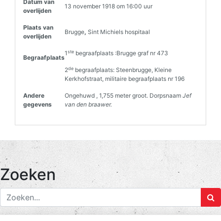
Datum van
13 november 1918 om 16:00 uur
overlijden
Plaats van
Brugge
,
Sint Michiels hospitaal
overlijden
ste
1
begraafplaats :Brugge graf nr 473
Begraafplaats
de
2
begraafplaats: Steenbrugge, Kleine
Kerkhofstraat, militaire begraafplaats nr 196
Andere
Ongehuwd , 1,755 meter groot. Dorpsnaam
Jef
gegevens
van den braawer.
Zoeken