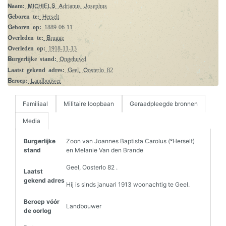
Naam:
MICHIELS Adrianus Josephus
Geboren te:
Herselt
Geboren op:
1889-06-11
Overleden te:
Brugge
Overleden op:
1918-11-13
Burgerlijke stand:
Ongehuwd
Laatst gekend adres:
Geel, Oosterlo 82
Beroep:
Landbouwer
Familiaal
Militaire loopbaan
Geraadpleegde bronnen
Media
Burgerlijke
Zoon van Joannes Baptista Carolus (°Herselt)
stand
en Melanie Van den Brande
Geel, Oosterlo 82 .
Laatst
gekend adres
Hij is sinds januari 1913 woonachtig te Geel.
Beroep vóór
Landbouwer
de oorlog