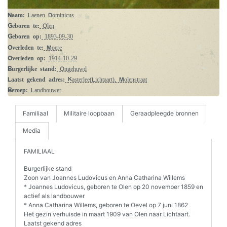
Naam:
Laenen Dominicus
Geboren te:
Olen
Geboren op:
1893-09-30
Overleden te:
Moere
Overleden op:
1914-10-29
Burgerlijke stand:
Ongehuwd
Laatst gekend adres:
Kasterlee(Lichtaart), Molenstraat
Beroep:
Landbouwer
Familiaal
Militaire loopbaan
Geraadpleegde bronnen
Media
FAMILIAAL
Burgerlijke stand
Zoon van Joannes Ludovicus en Anna Catharina Willems
* Joannes Ludovicus, geboren te Olen op 20 november 1859 en
actief als landbouwer
* Anna Catharina Willems, geboren te Oevel op 7 juni 1862
Het gezin verhuisde in maart 1909 van Olen naar Lichtaart.
Laatst gekend adres