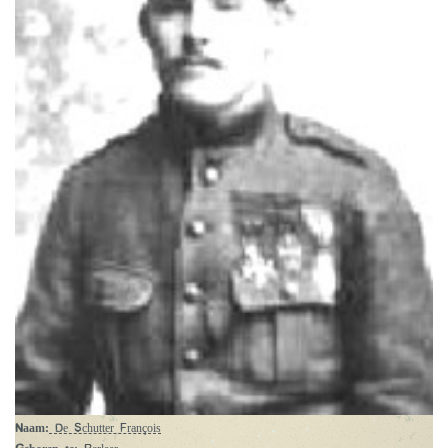
Naam:
De Schutter François
Geboren te:
Berlaar