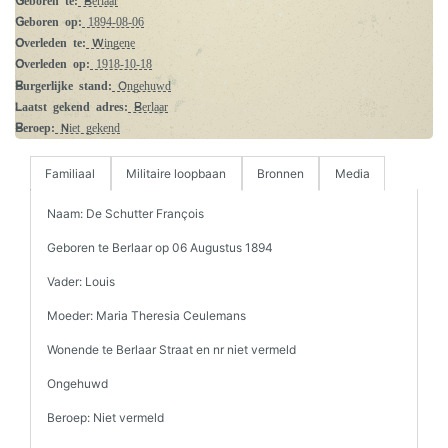
Geboren op:
1894-08-06
Overleden te:
Wingene
Overleden op:
1918-10-18
Burgerlijke stand:
Ongehuwd
Laatst gekend adres:
Berlaar
Beroep:
Niet gekend
Familiaal
Militaire loopbaan
Bronnen
Media
Naam: De Schutter François
Geboren te Berlaar op 06 Augustus 1894
Vader: Louis
Moeder: Maria Theresia Ceulemans
Wonende te Berlaar Straat en nr niet vermeld
Ongehuwd
Beroep: Niet vermeld