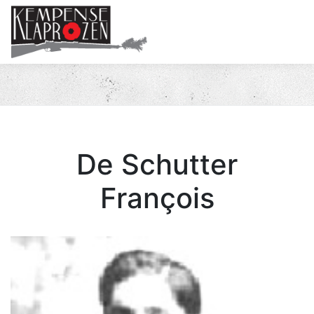
Me
De Schutter
François