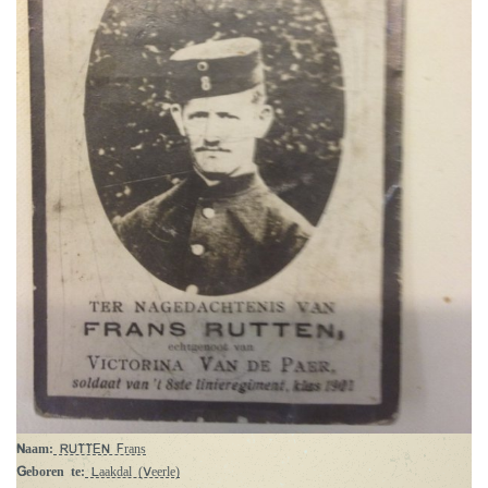
Naam:
RUTTEN Frans
Geboren te:
Laakdal (Veerle)