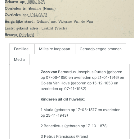
Geboren op:
1880-10-25
Overleden te:
Boninne (Namen)
Overleden op:
1914-08-23
Burgerlijke stand:
Gehuwd met Victorine Van de Paer
Laatst gekend adres:
Laakdal (Veerle)
Beroep:
Onbekend
Familiaal
Militaire loopbaan
Geraadpleegde bronnen
Media
Zoon van
Bernardus Josephus Rutten (geboren
op 07-08-1850 en overleden op 21-01-1916) en
Coleta Van Hove (geboren op 15-12-1853 en
overleden op 07-11-1932)
Kinderen uit dit huwelijk:
1 Maria (geboren op 17-05-1877 en overleden
op 25-11-1943)
2 Benedictus (geboren op 17-10-1878)
3 Petrus Franciscus (Frans)