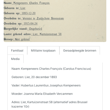
Naam:
Kempeneers Charles François
Geboren te:
Lier
Geboren op:
1893-12-20
Overleden te:
Vermist te Zuidschote Steenstrate
Overleden op:
1915-04-24
Burgerlijke stand:
Ongehuwd
Laatst gekend adres:
Lier, Kartuizenstraat 58
Beroep:
Niet gekend
Familiaal
Militaire loopbaan
Geraadpleegde bronnen
Media
Naam: Kempeneers Charles François (Carolus Franciscus)
Geboren: Lier, 20 december 1893
Vader: Hubertus Laurentius Josephus Kempeneers
Moeder: Joanna Maria Elisabeth Vercammen
Adres: Lier, Kartuizenstraat 58 (alternatief adres Brussel
kazerne 1Gr)