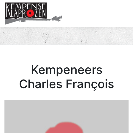
Me
Kempeneers
Charles François