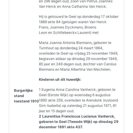
en 296 dagen oud, zoon van Petrus Joannes
Van Herck en Anna Catharina Van Herck.
Hij is getrouwd te Geel op donderdag 17 oktober
1889 akte 84 (getuigen waren Van Herck
Frans, Joannes Dyckmans, Broens
Leon en Schillebeeckx Laurent) met
Maria Joanna Antonia Biermans, geboren te
Turnhout op donderdag 24 maart 1864,
overleden te Geel op vrijdag 25 november 1949,
begraven aldaar op dinsdag 29 november 1949,
85 jaar en 246 dagen oud, dochter van Carolus
Biermans en Maria Albertina Van Mechelen.
Kinderen uit dit huwelijk:
1 Eugenia Anna Carolina Vanherck, geboren te
Burgerlijke
Geel (Eerste Wijk) op woensdag 6 augustus
stand
1890 akte 259, overleden te Arendonk (rustoord
toestand 1910
Sint-Isabella) op zaterdag 21 augustus 1971, 81
jaar en 15 dagen oud.
2 Laurentius Franciscus Lucianus Vanherck,
geboren te Geel (Tweede Wijk) op dinsdag 29
december 1891 akte 437.