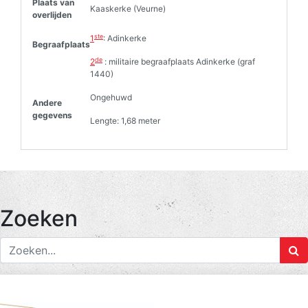
Plaats van
Kaaskerke (Veurne)
overlijden
ste
1
: Adinkerke
Begraafplaats
de
2
: militaire begraafplaats Adinkerke (graf
1440)
Ongehuwd
Andere
gegevens
Lengte: 1,68 meter
Zoeken