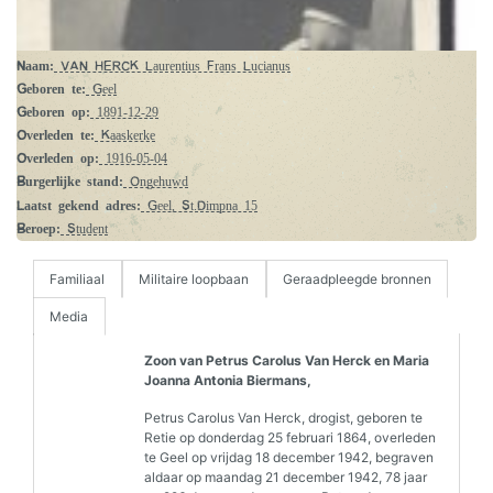
Naam:
VAN HERCK Laurentius Frans Lucianus
Geboren te:
Geel
Geboren op:
1891-12-29
Overleden te:
Kaaskerke
Overleden op:
1916-05-04
Burgerlijke stand:
Ongehuwd
Laatst gekend adres:
Geel, St.Dimpna 15
Beroep:
Student
Familiaal
Militaire loopbaan
Geraadpleegde bronnen
Media
Zoon van Petrus Carolus Van Herck en Maria
Joanna Antonia Biermans,
Petrus Carolus Van Herck, drogist, geboren te
Retie op donderdag 25 februari 1864, overleden
te Geel op vrijdag 18 december 1942, begraven
aldaar op maandag 21 december 1942, 78 jaar