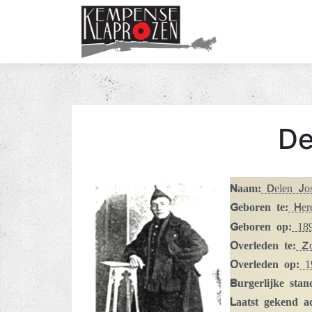
De
Naam:
Delen Jo
Geboren te:
Here
Geboren op:
189
Overleden te:
Zo
Overleden op:
19
Burgerlijke stan
Laatst gekend a