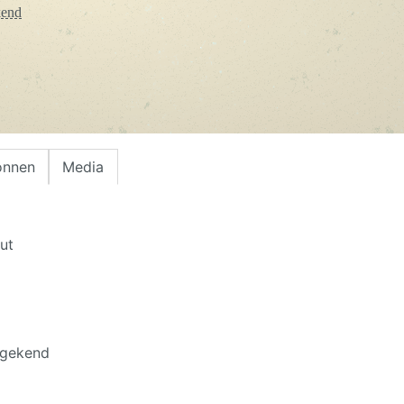
kend
onnen
Media
ut
t gekend