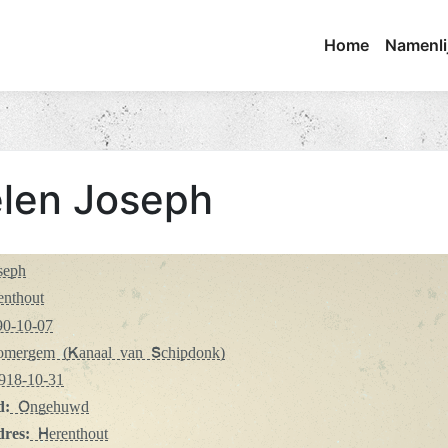
Home
Namenli
len Joseph
seph
nthout
0-10-07
mergem (Kanaal van Schipdonk)
18-10-31
d:
Ongehuwd
dres:
Herenthout