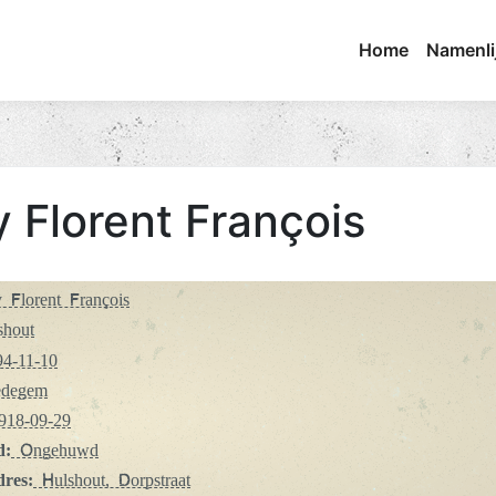
Home
Namenli
 Florent François
Florent François
hout
4-11-10
degem
18-09-29
d:
Ongehuwd
dres:
Hulshout, Dorpstraat