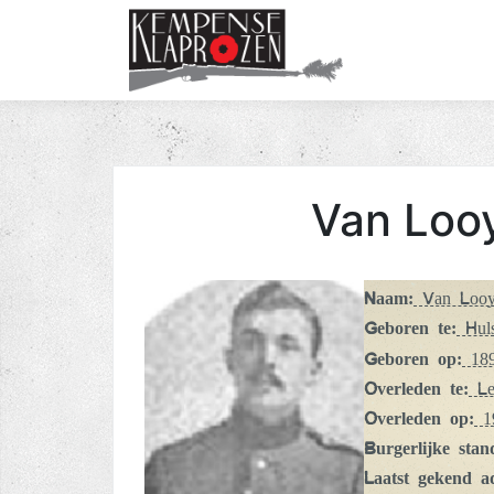
Van Looy
Naam:
Van Looy 
Geboren te:
Huls
Geboren op:
189
Overleden te:
Le
Overleden op:
19
Burgerlijke stan
Laatst gekend a