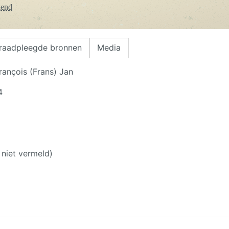
kend
raadpleegde bronnen
Media
rançois (Frans) Jan
4
niet vermeld)