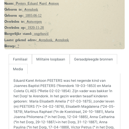
Naam:
Peeters Eduard Karel Antoon
Geboren te:
Arendonk
Geboren op:
1893-06-12
Overleden te:
Antwerpen
Overleden op:
1920-11-28
Burgerlijke stand:
ongehuwd
Laatst gekend adres:
Arendonk, Arendonk
Beroep:
?
Familiaal
Militaire loopbaan
Geraadpleegde bronnen
Media
Eduard Karel Antoon PEETERS was het negende kind van
Joannes Baptist PEETERS (°Arendonk 19-03-1853) en Maria
Coleta CLAES (°Retie 02-02-1854). Zijn vader was bakker ‘in
het Dorp’ te Arendonk. In het gezin werden twaalf kinderen
geboren: Maria Elisabeth Amelia (° 07-03-1875), zonder leven
(m) PEETERS (°/+ 04-02-1876), Elisabeth Magdalena (°24-05-
1879), Martinus Raphael (°in de Koeistraat, 24-10-1881), Maria
Joanna Philomena (° in het Dorp, 12-04-1885), Anna Catharina
(°in het Dorp, 29-12-1887/+in het Dorp, 31-12-1887), Anna
Paulina (°in het Dorp, 17-04-1889), Victor Petrus (° in het Dorp,