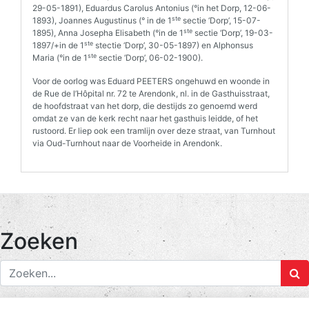
29-05-1891), Eduardus Carolus Antonius (°in het Dorp, 12-06-
ste
1893), Joannes Augustinus (° in de 1
sectie ‘Dorp’, 15-07-
ste
1895), Anna Josepha Elisabeth (°in de 1
sectie ‘Dorp’, 19-03-
ste
1897/+in de 1
stectie ‘Dorp’, 30-05-1897) en Alphonsus
ste
Maria (°in de 1
sectie ‘Dorp’, 06-02-1900).
Voor de oorlog was Eduard PEETERS ongehuwd en woonde in
de Rue de l’Hôpital nr. 72 te Arendonk, nl. in de Gasthuisstraat,
de hoofdstraat van het dorp, die destijds zo genoemd werd
omdat ze van de kerk recht naar het gasthuis leidde, of het
rustoord. Er liep ook een tramlijn over deze straat, van Turnhout
via Oud-Turnhout naar de Voorheide in Arendonk.
Zoeken