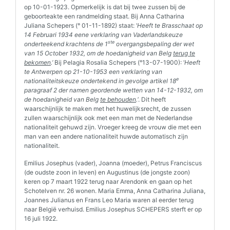
op 10-01-1923. Opmerkelijk is dat bij twee zussen bij de
geboorteakte een randmelding staat. Bij Anna Catharina
Juliana Schepers (° 01-11-1892) staat: ‘
Heeft te Brasschaat op
14 Februari 1934 eene verklaring van Vaderlandskeuze
ste
onderteekend krachtens de 1
overgangsbepaling der wet
van 15 October 1932, om de hoedanigheid van Belg
terug te
bekomen
.’
Bij Pelagia Rosalia Schepers (°13-07-1900): ‘
Heeft
te Antwerpen op 21-10-1953 een verklaring van
e
nationaliteitskeuze ondertekend in gevolge artikel 18
paragraaf 2 der namen geordende wetten van 14-12-1932, om
de hoedanigheid van Belg
te behouden
.
’. Dit heeft
waarschijnlijk te maken met het huwelijksrecht, de zussen
zullen waarschijnlijk ook met een man met de Nederlandse
nationaliteit gehuwd zijn. Vroeger kreeg de vrouw die met een
man van een andere nationaliteit huwde automatisch zijn
nationaliteit.
Emilius Josephus (vader), Joanna (moeder), Petrus Franciscus
(de oudste zoon in leven) en Augustinus (de jongste zoon)
keren op 7 maart 1922 terug naar Arendonk en gaan op het
Schotelven nr. 26 wonen. Maria Emma, Anna Catharina Juliana,
Joannes Julianus en Frans Leo Maria waren al eerder terug
naar België verhuisd. Emilius Josephus SCHEPERS sterft er op
16 juli 1922.