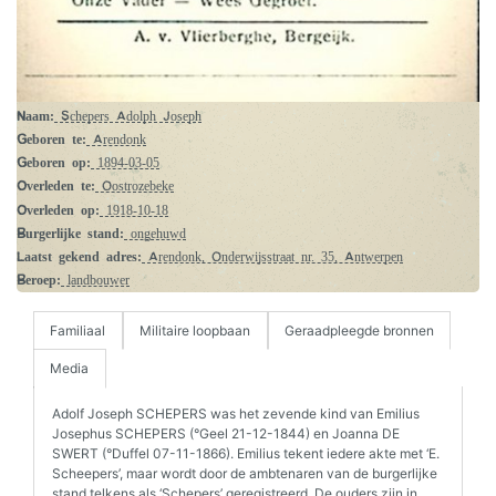
Naam:
Schepers Adolph Joseph
Geboren te:
Arendonk
Geboren op:
1894-03-05
Overleden te:
Oostrozebeke
Overleden op:
1918-10-18
Burgerlijke stand:
ongehuwd
Laatst gekend adres:
Arendonk, Onderwijsstraat nr. 35, Antwerpen
Beroep:
landbouwer
Familiaal
Militaire loopbaan
Geraadpleegde bronnen
Media
Adolf Joseph SCHEPERS was het zevende kind van Emilius
Josephus SCHEPERS (°Geel 21-12-1844) en Joanna DE
SWERT (°Duffel 07-11-1866). Emilius tekent iedere akte met ‘E.
Scheepers’, maar wordt door de ambtenaren van de burgerlijke
stand telkens als ‘Schepers’ geregistreerd. De ouders zijn in