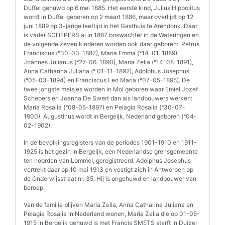
Duffel gehuwd op 6 mei 1885. Het eerste kind, Julius Hippolitus
wordt in Duffel geboren op 2 maart 1886, maar overlijdt op 12
juni 1889 op 3-jarige leeftijd in het Gasthuis te Arendonk. Daar
is vader SCHEPERS al in 1887 boswachter in de Wateringen en
de volgende zeven kinderen worden ook daar geboren: Petrus
Franciscus (°30-03-1887), Maria Emma (°14-01-1889),
Joannes Julianus (°27-06-1890), Maria Zelia (°14-08-1891),
Anna Catharina Juliana (° 01-11-1892), Adolphus Josephus
(°05-03-1894) en Franciscus Leo Maria (°07-05-1895). De
twee jongste meisjes worden in Mol geboren waar Emiel Jozef
Schepers en Joanna De Swert dan als landbouwers werken:
Maria Rosalia (°08-05-1897) en Pelagia Rosalia (°30-07-
1900). Augustinus wordt in Bergeijk, Nederland geboren (°04-
02-1902).
In de bevolkingsregisters van de periodes 1901-1910 en 1911-
1925 is het gezin in Bergeijk, een Nederlandse grensgemeente
ten noorden van Lommel, geregistreerd. Adolphus Josephus
vertrekt daar op 10 mei 1913 en vestigt zich in Antwerpen op
de Onderwijsstraat nr. 35. Hij is ongehuwd en landbouwer van
beroep.
Van de familie blijven Maria Zelia, Anna Catharina Juliana en
Pelagia Rosalia in Nederland wonen, Maria Zelia die op 01-05-
1915 in Bergeijk gehuwd is met Francis SMETS sterft in Duizel