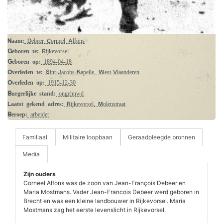
Naam:
Debeer Corneel Alfons
Geboren te:
Rijkevorsel
Geboren op:
1894-04-18
Overleden te:
Sint-Jacobs-Kapelle, West-Vlaanderen
Overleden op:
1915-12-30
Burgerlijke stand:
ongehuwd
Laatst gekend adres:
Rijkevorsel, Molenstraat
Beroep:
arbeider
Familiaal
Militaire loopbaan
Geraadpleegde bronnen
Media
Zijn ouders
Corneel Alfons was de zoon van Jean-François Debeer en
Maria Mostmans. Vader Jean-Francois Debeer werd geboren in
Brecht en was een kleine landbouwer in Rijkevorsel. Maria
Mostmans zag het eerste levenslicht in Rijkevorsel.