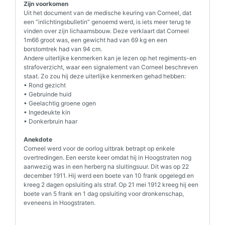
Zijn voorkomen
Uit het document van de medische keuring van Corneel, dat
een “inlichtingsbulletin” genoemd werd, is iets meer terug te
vinden over zijn lichaamsbouw. Deze verklaart dat Corneel
1m66 groot was, een gewicht had van 69 kg en een
borstomtrek had van 94 cm.
Andere uiterlijke kenmerken kan je lezen op het regiments-en
strafoverzicht, waar een signalement van Corneel beschreven
staat. Zo zou hij deze uiterlijke kenmerken gehad hebben:
• Rond gezicht
• Gebruinde huid
• Geelachtig groene ogen
• Ingedeukte kin
• Donkerbruin haar
Anekdote
Corneel werd voor de oorlog uitbrak betrapt op enkele
overtredingen. Een eerste keer omdat hij in Hoogstraten nog
aanwezig was in een herberg na sluitingsuur. Dit was op 22
december 1911. Hij werd een boete van 10 frank opgelegd en
kreeg 2 dagen opsluiting als straf. Op 21 mei 1912 kreeg hij een
boete van 5 frank en 1 dag opsluiting voor dronkenschap,
eveneens in Hoogstraten.