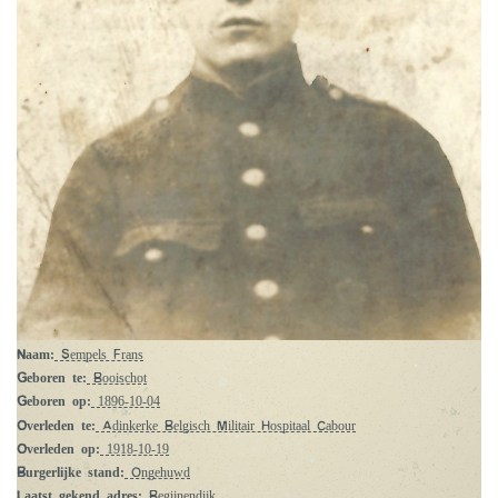
Naam:
Sempels Frans
Geboren te:
Booischot
Geboren op:
1896-10-04
Overleden te:
Adinkerke Belgisch Militair Hospitaal Cabour
Overleden op:
1918-10-19
Burgerlijke stand:
Ongehuwd
Laatst gekend adres:
Begijnendijk