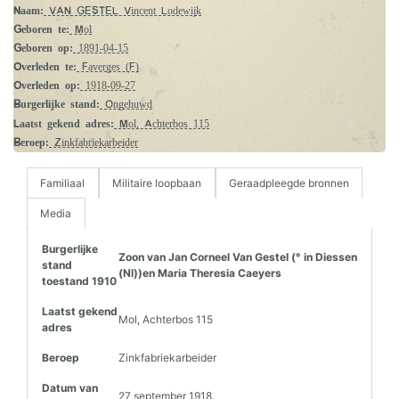
Naam:
VAN GESTEL Vincent Lodewijk
Geboren te:
Mol
Geboren op:
1891-04-15
Overleden te:
Faverges (F)
Overleden op:
1918-09-27
Burgerlijke stand:
Ongehuwd
Laatst gekend adres:
Mol, Achterbos 115
Beroep:
Zinkfabriekarbeider
Familiaal
Militaire loopbaan
Geraadpleegde bronnen
Media
Burgerlijke
Zoon van Jan Corneel Van Gestel (° in Diessen
stand
(Nl))en Maria Theresia Caeyers
toestand 1910
Laatst gekend
Mol, Achterbos 115
adres
Beroep
Zinkfabriekarbeider
Datum van
27 september 1918,