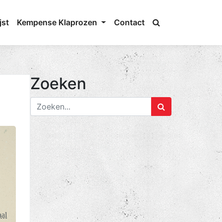
jst
Kempense Klaprozen
Contact
Zoeken
al