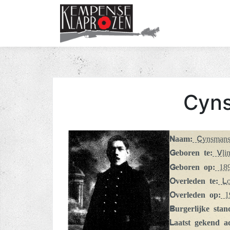
Cyns
Naam:
Cynsmans
Geboren te:
Vli
Geboren op:
189
Overleden te:
Lom
Overleden op:
19
Burgerlijke stan
Laatst gekend a