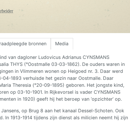
rbeider
raadpleegde bronnen
Media
ind van dagloner Ludovicus Adrianus CYNSMANS
salia THYS (°Oostmalle 03-03-1862). De ouders waren in
ingen in Vlimmeren wonen op Heigoed nr. 3. Daar werd
8-04-1893 verhuisde het gezin naar Oostmalle. Daar
aria Theresia (°20-09-1895) geboren. Het jongste kind,
boren op 03-10-1901. In Rijkevorsel is vader CYNSMANS
enten in 1920) geeft hij het beroep van ‘opzichter’ op.
ek Jansens, op Brug 8 aan het kanaal Dessel-Schoten. Ook
 In 1913-1914 tijdens zijn dienst als milicien neemt hij zijn