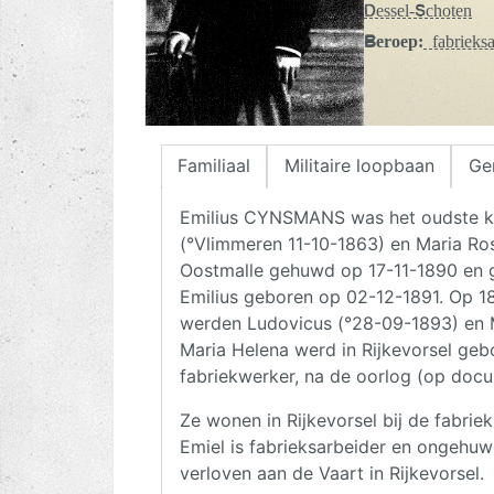
Dessel-Schoten
Beroep:
fabrieksa
Familiaal
Militaire loopbaan
Ge
Emilius CYNSMANS was het oudste k
(°Vlimmeren 11-10-1863) en Maria Ro
Oostmalle gehuwd op 17-11-1890 en g
Emilius geboren op 02-12-1891. Op 1
werden Ludovicus (°28-09-1893) en M
Maria Helena werd in Rijkevorsel ge
fabriekwerker, na de oorlog (op docum
Ze wonen in Rijkevorsel bij de fabri
Emiel is fabrieksarbeider en ongehuwd.
verloven aan de Vaart in Rijkevorsel.