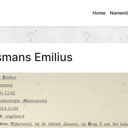
Home
Namenli
mans Emilius
 Emilius
mmeren
1-12-02
bardsijde (Nieuwpoort)
14-11-04
d:
ongehuwd
dres:
Rijkevorsel, bij de fabriek Jansens, op Brug 8 aan het kana