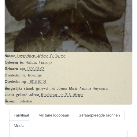
Naam:
Huyghebaert Jérôme Guillaume
Geboren te:
Halluin, Frankrijk
Geboren op:
1890-03-02
Overleden te:
Boezinge
Overleden op:
1916-07-01
Burgerlijke stand:
gehuwd met Joanna Maria Antonia Huysmans
Laatst gekend adres:
Rijselstraat, nr. 218, Menen
Beroep:
metselaar
Familiaal
Militaire loopbaan
Geraadpleegde bronnen
Media