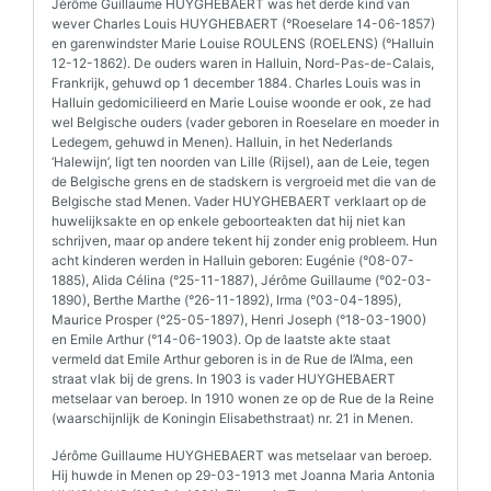
Jérôme Guillaume HUYGHEBAERT was het derde kind van
wever Charles Louis HUYGHEBAERT (°Roeselare 14-06-1857)
en garenwindster Marie Louise ROULENS (ROELENS) (°Halluin
12-12-1862). De ouders waren in Halluin, Nord-Pas-de-Calais,
Frankrijk, gehuwd op 1 december 1884. Charles Louis was in
Halluin gedomicilieerd en Marie Louise woonde er ook, ze had
wel Belgische ouders (vader geboren in Roeselare en moeder in
Ledegem, gehuwd in Menen). Halluin, in het Nederlands
‘Halewijn’, ligt ten noorden van Lille (Rijsel), aan de Leie, tegen
de Belgische grens en de stadskern is vergroeid met die van de
Belgische stad Menen. Vader HUYGHEBAERT verklaart op de
huwelijksakte en op enkele geboorteakten dat hij niet kan
schrijven, maar op andere tekent hij zonder enig probleem. Hun
acht kinderen werden in Halluin geboren: Eugénie (°08-07-
1885), Alida Célina (°25-11-1887), Jérôme Guillaume (°02-03-
1890), Berthe Marthe (°26-11-1892), Irma (°03-04-1895),
Maurice Prosper (°25-05-1897), Henri Joseph (°18-03-1900)
en Emile Arthur (°14-06-1903). Op de laatste akte staat
vermeld dat Emile Arthur geboren is in de Rue de l’Alma, een
straat vlak bij de grens. In 1903 is vader HUYGHEBAERT
metselaar van beroep. In 1910 wonen ze op de Rue de la Reine
(waarschijnlijk de Koningin Elisabethstraat) nr. 21 in Menen.
Jérôme Guillaume HUYGHEBAERT was metselaar van beroep.
Hij huwde in Menen op 29-03-1913 met Joanna Maria Antonia