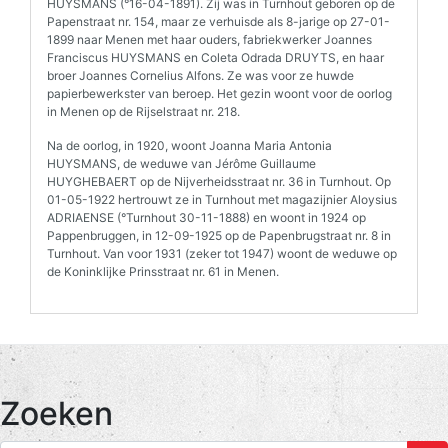
HUYSMANS (°16-04-1891). Zij was in Turnhout geboren op de
Papenstraat nr. 154, maar ze verhuisde als 8-jarige op 27-01-
1899 naar Menen met haar ouders, fabriekwerker Joannes
Franciscus HUYSMANS en Coleta Odrada DRUYTS, en haar
broer Joannes Cornelius Alfons. Ze was voor ze huwde
papierbewerkster van beroep. Het gezin woont voor de oorlog
in Menen op de Rijselstraat nr. 218.
Na de oorlog, in 1920, woont Joanna Maria Antonia
HUYSMANS, de weduwe van Jérôme Guillaume
HUYGHEBAERT op de Nijverheidsstraat nr. 36 in Turnhout. Op
01-05-1922 hertrouwt ze in Turnhout met magazijnier Aloysius
ADRIAENSE (°Turnhout 30-11-1888) en woont in 1924 op
Pappenbruggen, in 12-09-1925 op de Papenbrugstraat nr. 8 in
Turnhout. Van voor 1931 (zeker tot 1947) woont de weduwe op
de Koninklijke Prinsstraat nr. 61 in Menen.
Zoeken