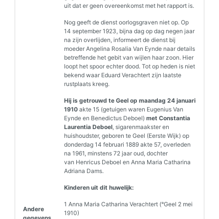
uit dat er geen overeenkomst met het rapport is.
Nog geeft de dienst oorlogsgraven niet op. Op
14 september 1923, bijna dag op dag negen jaar
na zijn overlijden, informeert de dienst bij
moeder Angelina Rosalia Van Eynde naar details
betreffende het gebit van wijlen haar zoon. Hier
loopt het spoor echter dood. Tot op heden is niet
bekend waar Eduard Verachtert zijn laatste
rustplaats kreeg.
Hij is getrouwd te Geel op maandag 24 januari
1910
akte 15 (getuigen waren Eugenius Van
Eynde en Benedictus Deboel)
met Constantia
Laurentia Deboel
, sigarenmaakster en
huishoudster, geboren te Geel (Eerste Wijk) op
donderdag 14 februari 1889 akte 57, overleden
na 1961, minstens 72 jaar oud, dochter
van Henricus Deboel en Anna Maria Catharina
Adriana Dams.
Kinderen uit dit huwelijk:
1 Anna Maria Catharina Verachtert (°Geel 2 mei
Andere
1910)
gegevens