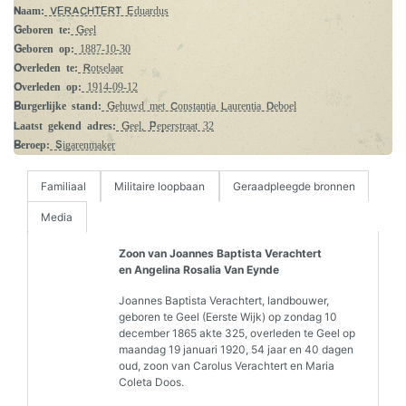
Naam:
VERACHTERT Eduardus
Geboren te:
Geel
Geboren op:
1887-10-30
Overleden te:
Rotselaar
Overleden op:
1914-09-12
Burgerlijke stand:
Gehuwd met Constantia Laurentia Deboel
Laatst gekend adres:
Geel, Peperstraat 32
Beroep:
Sigarenmaker
Familiaal
Militaire loopbaan
Geraadpleegde bronnen
Media
Zoon van Joannes Baptista Verachtert
en Angelina Rosalia Van Eynde
Joannes Baptista Verachtert, landbouwer,
geboren te Geel (Eerste Wijk) op zondag 10
december 1865 akte 325, overleden te Geel op
maandag 19 januari 1920, 54 jaar en 40 dagen
oud, zoon van Carolus Verachtert en Maria
Coleta Doos.