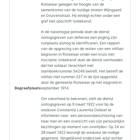
Rotselaar gelegen ter hoogte van de
samenkomst van de huidige straten Wijngaard
en Druivenstraat. Hij eindigt echter onder een
graf met opschrift ‘onbekend’.
In de naoorlogse periode doet de dienst
oorlogsgraven van defensie een poging zijn
rustplaats alsnog te identificeren. Een rapport
van de opgraving van de resten van een militair
begraven in Rotselaar onder een kruis met
inscriptie ‘onbekend’ doet de dienst vermoeden
dat het soldaat Verachtert met
stamboeknummer 54246 betreft. Het betreft de
militair met nummer 237 in de lijst opgesteld
door de gemeente Rotselaar op het slagveld in
Begraafplaats
september 1914.
Om zekerheid te bekomen, stelt de dienst
oorlogsgraven op 9 maart 1922 voor bij de
weduwe Constantia Laurentia Deboel te
informeren naar een persoonsbeschrijving van
haar man en een overzicht van zijn persoonlijke
bezittingen op moment van overlijden. Op 24 en
28 maart 1922 bezorgt de weduwe de nodige
gegevens. Vergelijkend onderzoek wijst echter