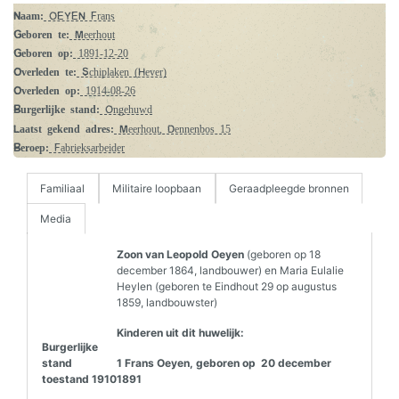
Naam:
OEYEN Frans
Geboren te:
Meerhout
Geboren op:
1891-12-20
Overleden te:
Schiplaken (Hever)
Overleden op:
1914-08-26
Burgerlijke stand:
Ongehuwd
Laatst gekend adres:
Meerhout, Dennenbos 15
Beroep:
Fabrieksarbeider
Familiaal
Militaire loopbaan
Geraadpleegde bronnen
Media
Zoon van Leopold Oeyen
(geboren op 18
december 1864, landbouwer) en Maria Eulalie
Heylen (geboren te Eindhout 29 op augustus
1859, landbouwster)
Kinderen uit dit huwelijk:
Burgerlijke
stand
1 Frans Oeyen, geboren op 20 december
toestand 1910
1891