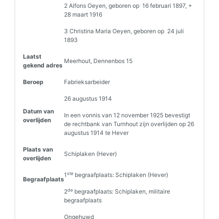
2 Alfons Oeyen, geboren op 16 februari 1897, +
28 maart 1916
3 Christina Maria Oeyen, geboren op 24 juli
1893
Laatst
Meerhout, Dennenbos 15
gekend adres
Beroep
Fabrieksarbeider
26 augustus 1914
Datum van
In een vonnis van 12 november 1925 bevestigt
overlijden
de rechtbank van Turnhout zijn overlijden op 26
augustus 1914 te Hever
Plaats van
Schiplaken (Hever)
overlijden
ste
1
begraafplaats: Schiplaken (Hever)
Begraafplaats
de
2
begraafplaats: Schiplaken, militaire
begraafplaats
Ongehuwd