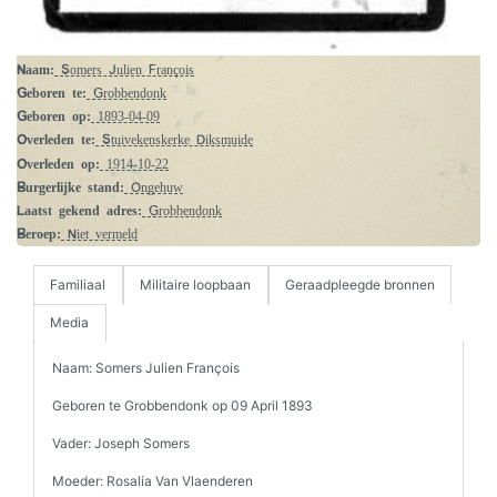
Naam:
Somers Julien François
Geboren te:
Grobbendonk
Geboren op:
1893-04-09
Overleden te:
Stuivekenskerke Diksmuide
Overleden op:
1914-10-22
Burgerlijke stand:
Ongehuw
Laatst gekend adres:
Grobbendonk
Beroep:
Niet vermeld
Familiaal
Militaire loopbaan
Geraadpleegde bronnen
Media
Naam: Somers Julien François
Geboren te Grobbendonk op 09 April 1893
Vader: Joseph Somers
Moeder: Rosalia Van Vlaenderen